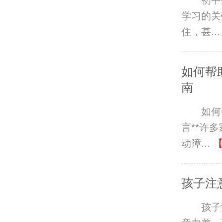
学习的关
住，甚..
如何帮
南
如何
言**许
动障...
孩子注
孩子