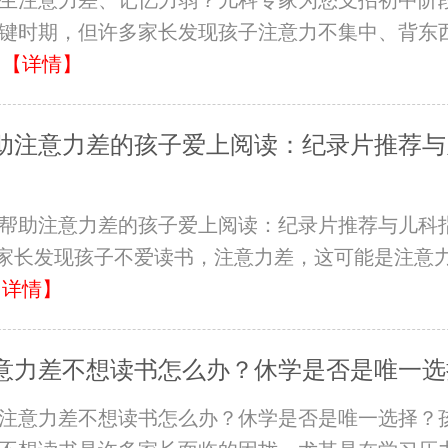
键时期，但许多家长发现孩子注意力不集中、背东
.
【详情】
助注意力差的孩子爱上阅读：纪录片推荐与
帮助注意力差的孩子爱上阅读：纪录片推荐与儿科指
多家长发现孩子不爱读书，注意力差，这可能是注意
【详情】
意力差不想读书怎么办？休学是否是唯一选
注意力差不想读书怎么办？休学是否是唯一选择？