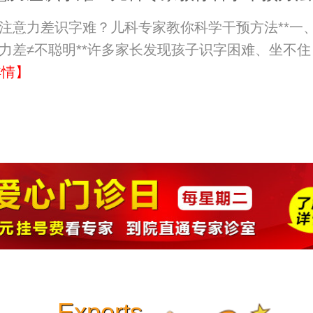
注意力差识字难？儿科专家教你科学干预方法**一
力差≠不聪明**许多家长发现孩子识字困难、坐不
详情】
Experts