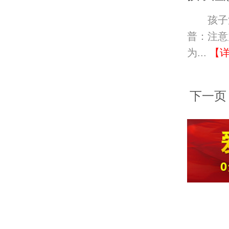
孩子
普：注意
为...
【
下一页