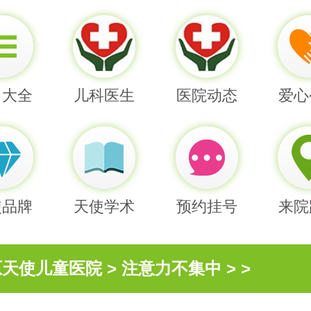
目大全
儿科医生
医院动态
爱心
使品牌
天使学术
预约挂号
来院
原天使儿童医院
>
注意力不集中
> >