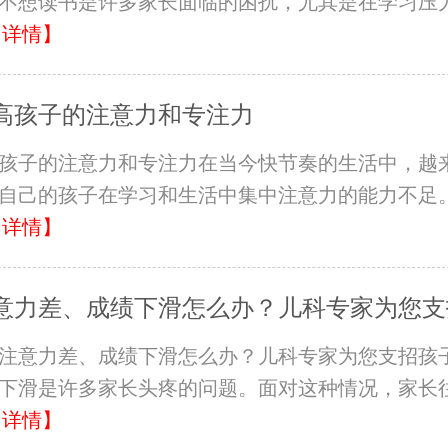
不想读书是许多家长面临的困扰，尤其是在学习压
【详情】
高孩子的注意力和专注力
孩子的注意力和专注力在当今快节奏的生活中，越
自己的孩子在学习和生活中集中注意力的能力不足
【详情】
意力差、成绩下滑怎么办？儿科专家为您支
注意力差、成绩下滑怎么办？儿科专家为您支招孩
下滑是许多家长头疼的问题。面对这种情况，家长
【详情】