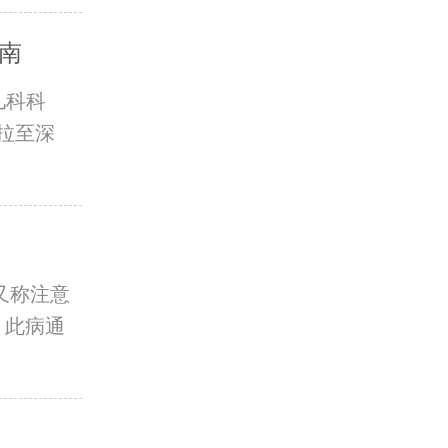
南
儿科科
拖拉至深
又称注意
。此病通