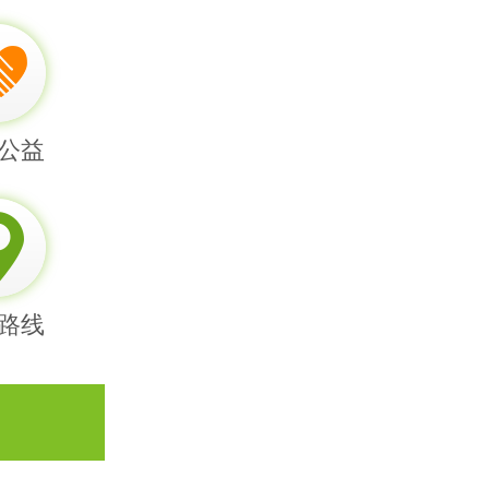
公益
路线