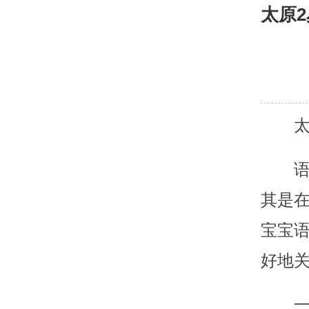
太原
其是
宝宝
好地