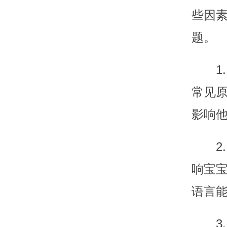
些因
题。
1
常见
影响
2
响宝
语言
3