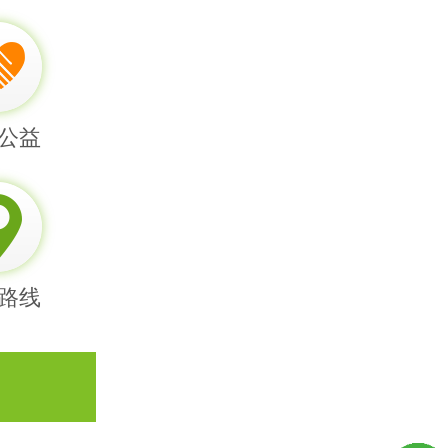
公益
路线