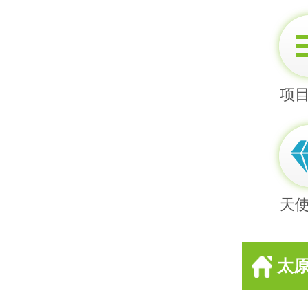
项
天
太