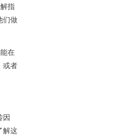
理解指
他们做
可能在
，或者
传因
了解这