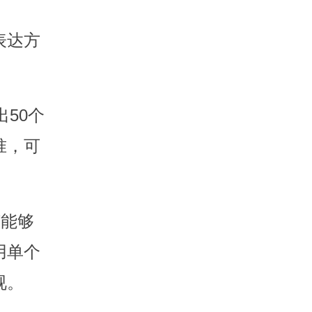
表达方
出50个
准，可
该能够
用单个
视。