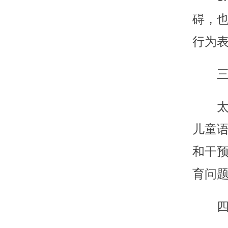
碍，
行为
儿童
和干
育问