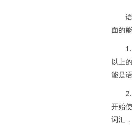
面的
1
以上
能是
2
开始
词汇