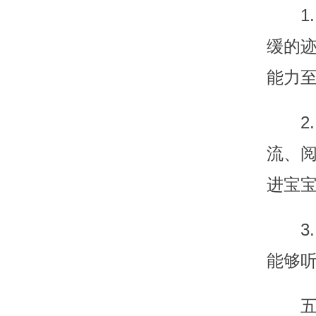
1
缓的
能力
2
流、
进宝
3
能够