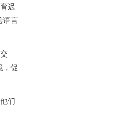
发育迟
善语言
宝交
境，促
保他们