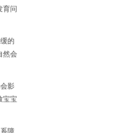
发育问
迟缓的
自然会
也会影
致宝宝
谱系障