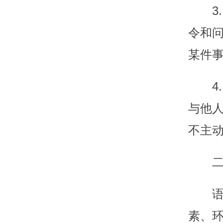
3
令和
某件
4
与他
不主
素、